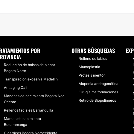
RATAMIENTOS POR
OTRAS BÚSQUEDAS
EXP
ROVINCIA
Relleno de labios
Reducción de bolsas de bichat
Mamoplastia
Bogotá Norte
Prótesis mentón
Transpiración excesiva Medellín
Alopecia androgenética
Antiaging Cali
Cirugía malformaciones
Manchas de nacimiento Bogotá Nor
Retiro de Biopolímeros
Oriente
Rellenos faciales Barranquilla
Marcas de nacimiento
Bucaramanga
Cicatrices Bogotá Noroccidente