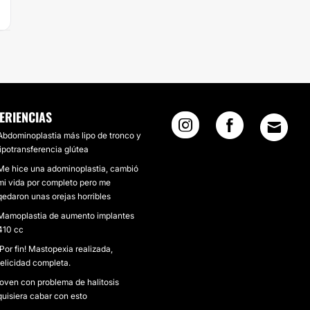
ERIENCIAS
Abdominoplastia más lipo de tronco y
lipotransferencia glútea
Me hice una adominoplastia, cambió
mi vida por completo pero me
qedaron unas orejas horribles
Mamoplastia de aumento implantes
410 cc
¡Por fin! Mastopexia realizada,
felicidad completa.
joven con problema de halitosis
quisiera cabar con esto