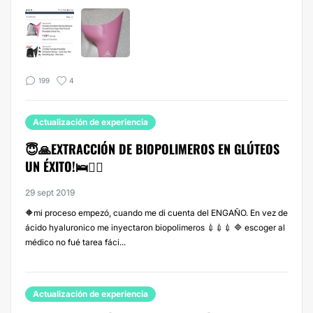
199
4
Actualización de experiencia
😇🙏EXTRACCIÓN DE BIOPOLIMEROS EN GLÚTEOS
UN ÉXITO!🛌🧖‍♀️
29 sept 2019
🔶️mi proceso empezó, cuando me di cuenta del ENGAÑO. En vez de
ácido hyaluronico me inyectaron biopolimeros 💉💉💉 🔷️ escoger al
médico no fué tarea fáci...
Actualización de experiencia