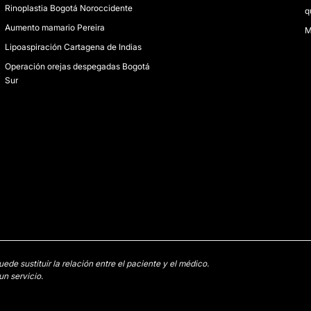
Rinoplastia Bogotá Noroccidente
q
Aumento mamario Pereira
M
Lipoaspiración Cartagena de Indias
Operación orejas despegadas Bogotá
Sur
e sustituir la relación entre el paciente y el médico.
n servicio.