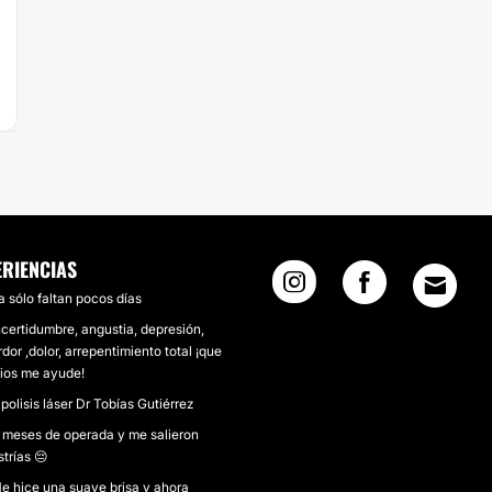
ERIENCIAS
a sólo faltan pocos días
ncertidumbre, angustia, depresión,
rdor ,dolor, arrepentimiento total ¡que
ios me ayude!
ipolisis láser Dr Tobías Gutiérrez
 meses de operada y me salieron
strías 😔
e hice una suave brisa y ahora