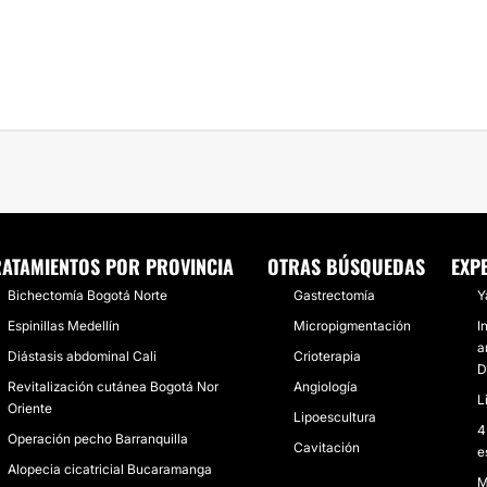
RATAMIENTOS POR PROVINCIA
OTRAS BÚSQUEDAS
EXP
Bichectomía Bogotá Norte
Gastrectomía
Y
Espinillas Medellín
Micropigmentación
I
a
Diástasis abdominal Cali
Crioterapia
D
Revitalización cutánea Bogotá Nor
Angiología
L
Oriente
Lipoescultura
4
Operación pecho Barranquilla
Cavitación
e
Alopecia cicatricial Bucaramanga
M