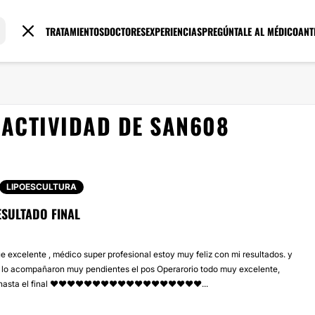
TRATAMIENTOS
DOCTORES
EXPERIENCIAS
PREGÚNTALE AL MÉDICO
ANT
ACTIVIDAD DE SAN608
LIPOESCULTURA
ESULTADO FINAL
e excelente , médico super profesional estoy muy feliz con mi resultados. y
 lo acompañaron muy pendientes el pos Operarorio todo muy excelente,
hasta el final ❤️❤️❤️❤️❤️❤️❤️❤️❤️❤️❤️❤️❤️❤️❤️❤️❤️❤...