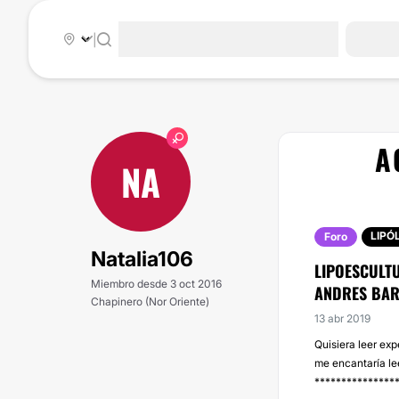
|
A
NA
LIPÓ
Foro
Natalia106
LIPOESCULT
Miembro desde 3 oct 2016
ANDRES BA
Chapinero (Nor Oriente)
13 abr 2019
Quisiera leer exp
me encantaría le
***************