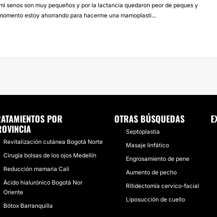
mi senos son muy pequeños y por la lactancia quedaron peor de peques y
 momento estoy ahorrando para hacerme una mamoplasti...
RATAMIENTOS POR
OTRAS BÚSQUEDAS
E
ROVINCIA
Septoplastia
Revitalización cutánea Bogotá Norte
Masaje linfático
Cirugía bolsas de los ojos Medellín
Engrosamiento de pene
Reducción mamaria Cali
Aumento de pecho
Ácido hialurónico Bogotá Nor
Ritidectomía cervico-facial
Oriente
Liposucción de cuello
Bótox Barranquilla