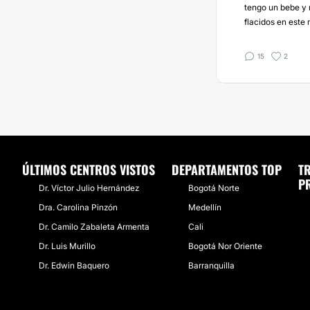
tengo un bebe y 
flacidos en este
15
2
ÚLTIMOS CENTROS VISTOS
DEPARTAMENTOS TOP
T
P
Dr. Víctor Julio Hernández
Bogotá Norte
Dra. Carolina Pinzón
Medellín
Dr. Camilo Zabaleta Armenta
Cali
Dr. Luis Murillo
Bogotá Nor Oriente
Dr. Edwin Baquero
Barranquilla