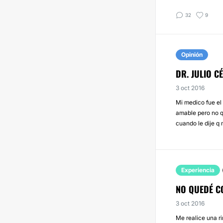
32
9
Opinión
DR. JULIO C
3 oct 2016
Mi medico fue el 
amable pero no q
cuando le dije q 
Experiencia
NO QUEDÉ C
3 oct 2016
Me realice una r