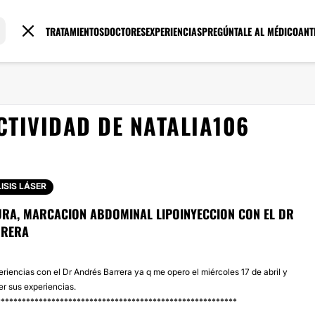
TRATAMIENTOS
DOCTORES
EXPERIENCIAS
PREGÚNTALE AL MÉDICO
ANT
CTIVIDAD DE NATALIA106
LISIS LÁSER
URA, MARCACION ABDOMINAL LIPOINYECCION CON EL DR
RRERA
eriencias con el Dr Andrés Barrera ya q me opero el miércoles 17 de abril y
er sus experiencias.
*********************************************************