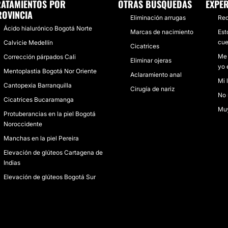
RATAMIENTOS POR
OTRAS BÚSQUEDAS
EXPER
ROVINCIA
Eliminación arrugas
Red
Ácido hialurónico Bogotá Norte
Marcas de nacimiento
Est
cue
Calvicie Medellín
Cicatrices
Me 
Corrección párpados Cali
Eliminar ojeras
yo 
Mentoplastia Bogotá Nor Oriente
Aclaramiento anal
Mi 
Cantopexia Barranquilla
Cirugía de nariz
No 
Cicatrices Bucaramanga
Muy
Protuberancias en la piel Bogotá
Noroccidente
Manchas en la piel Pereira
Elevación de glúteos Cartagena de
Indias
Elevación de glúteos Bogotá Sur