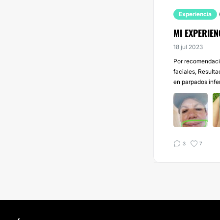
Experiencia
MI EXPERIEN
18 jul 2023
Por recomendació
faciales, Resulta
en parpados infer
3
7