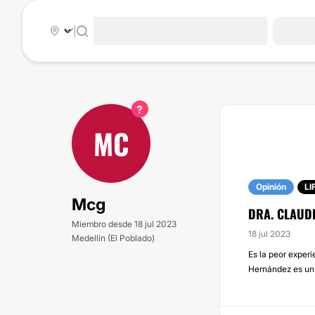
|
MC
Opinión
LI
Mcg
DRA. CLAUD
Miembro desde 18 jul 2023
18 jul 2023
Medellín (El Poblado)
Es la peor experi
Hernández es un p