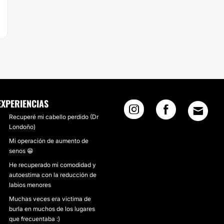
EXPERIENCIAS
Recuperé mi cabello perdido (Dr
Londoño)
Mi operación de aumento de
senos 😁
He recuperado mi comodidad y
autoestima con la reducción de
labios menores
Muchas veces era victima de
burla en muchos de los lugares
que frecuentaba :)