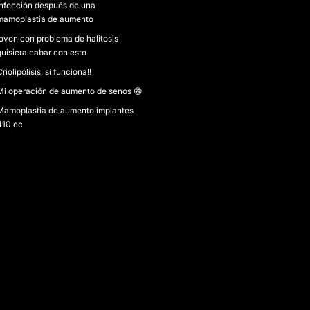
Infección después de una
mamoplastia de aumento
joven con problema de halitosis
quisiera cabar con esto
riolipólisis, sí funciona!!
Mi operación de aumento de senos 😁
Mamoplastia de aumento implantes
410 cc