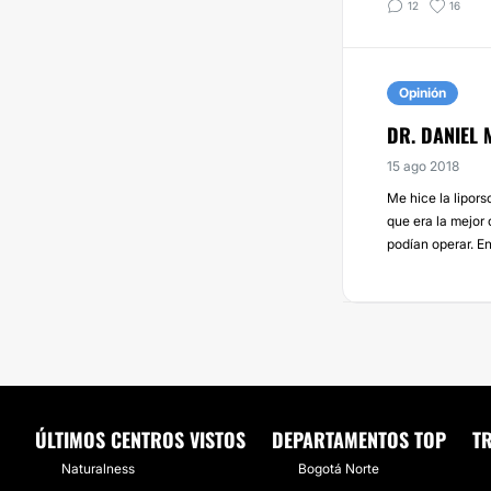
12
16
Opinión
DR. DANIEL 
15 ago 2018
Me hice la lipor
que era la mejor 
podían operar. En
ÚLTIMOS CENTROS VISTOS
DEPARTAMENTOS TOP
T
Naturalness
Bogotá Norte