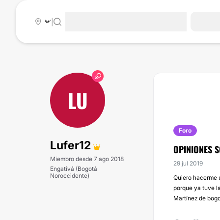
|
LU
Foro
Lufer12
OPINIONES S
Miembro desde 7 ago 2018
29 jul 2019
Engativá (Bogotá
Noroccidente)
Quiero hacerme u
porque ya tuve l
Martínez de bogo