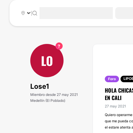
|
LO
LIPO
Foro
Lose1
HOLA CHICA
Miembro desde 27 may 2021
EN CALI
Medellín (El Poblado)
27 may 2021
Quiero operarme 
que me pueda co
el estare atenta 